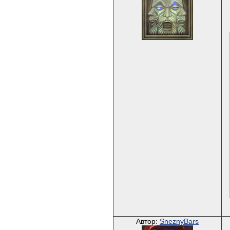
Автор:
SneznyBars