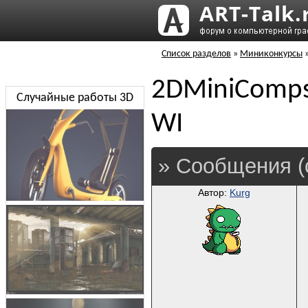
Список разделов
»
Миниконкурсы
2DMiniComps
Случайные работы 3D
WI
» Сообщения (
Автор:
Kurg