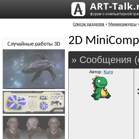
Список разделов
»
Миниконкурсы
2D MiniComp
Случайные работы 3D
» Сообщения (
Автор:
Kurg