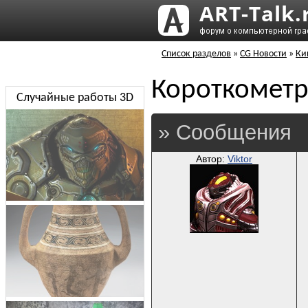
Список разделов
»
CG Новости
»
Ки
Короткометр
Случайные работы 3D
» Сообщения
Автор:
Viktor