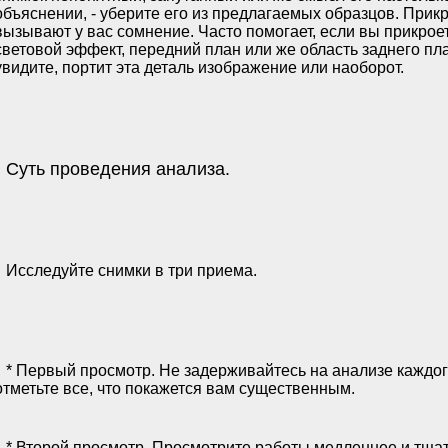
объяснении, - уберите его из предлагаемых образцов. Прик
вызывают у вас сомнение. Часто помогает, если вы прикроете
световой эффект, передний план или же область заднего пла
увидите, портит эта деталь изображение или наоборот.
Суть проведения анализа.
Исследуйте снимки в три приема.
* Первый просмотр. Не задерживайтесь на анализе каждо
отметьте все, что покажется вам существенным.
* Второй просмотр. Просмотрите работы медленнее и тщат