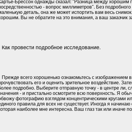
Картье-Брессон однажды сказал: "Разница между хорошим 
посредственностью - вопрос миллиметров". Без подробного
маленькую деталь, она же может испортить вам весь снимок
хорошим. Вы не обратите на это внимания, а ваш заказчик з
Как провести подробное исследование.
Прежде всего хорошенько ознакомьтесь с изображением в
прочувствовать его и оценить зрительное воздействие. Зате
более подробно. Выберите отправную точку - в центре ли, с
значения - и пристально осмотрите всю поверхность. Я обы
обвожу фотографию взглядом концентрическими кругами ил
единого правила для всех не существует. Иногда я начинаю 
которая наиболее мне интересна. Ваш глаз так или иначе по