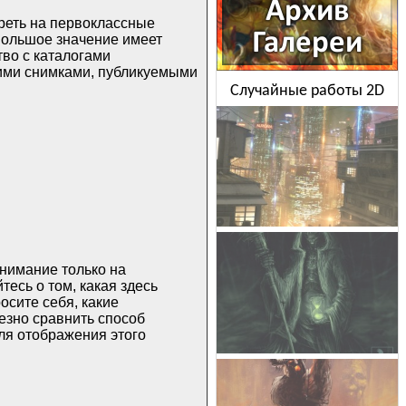
реть на первоклассные
Большое значение имеет
тво с каталогами
ими снимками, публикуемыми
Случайные работы 2D
нимание только на
есь о том, какая здесь
осите себя, какие
езно сравнить способ
ля отображения этого