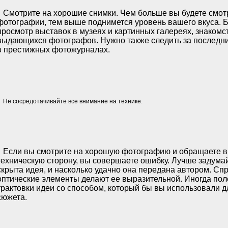
Смотрите на хорошие снимки. Чем больше вы будете смот
фотографии, тем выше поднимется уровень вашего вкуса. 
просмотр выставок в музеях и картинных галереях, знакомс
выдающихся фотографов. Нужно также следить за последн
в престижных фотожурналах.
Не сосредотачивайте все внимание на технике.
Если вы смотрите на хорошую фотографию и обращаете в
техническую сторону, вы совершаете ошибку. Лучше задумайт
скрыта идея, и насколько удачно она передана автором. Спр
оптические элементы делают ее выразительной. Иногда пол
трактовки идеи со способом, который бы вы использовали д
сюжета.