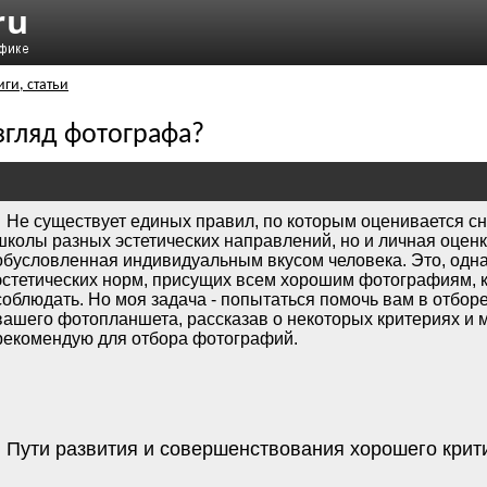
иги, статьи
взгляд фотографа?
Не существует единых правил, по которым оценивается сн
школы разных эстетических направлений, но и личная оцен
обусловленная индивидуальным вкусом человека. Это, однако
эстетических норм, присущих всем хорошим фотографиям, к
соблюдать. Но моя задача - попытаться помочь вам в отбо
вашего фотопланшета, рассказав о некоторых критериях и м
рекомендую для отбора фотографий.
Пути развития и совершенствования хорошего крити