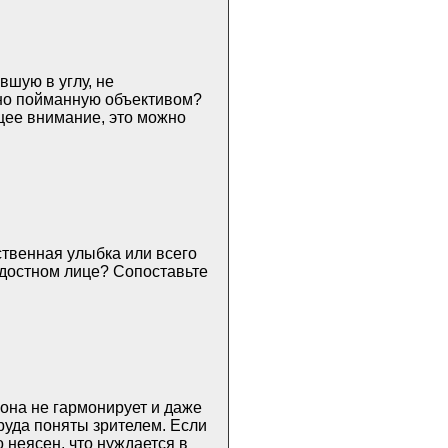
вшую в углу, не
йно пойманную объективом?
щее внимание, это можно
твенная улыбка или всего
адостном лице? Сопоставьте
 она не гармонирует и даже
руда поняты зрителем. Если
 неясен, что нуждается в