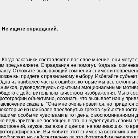
Не ищите оправданий.
Когда заказчики составляют о вас свое мнение, они могут с
им предъявляете. Оправдания не помогут. Когда вы сомнева
паузу. Отложите вызывающий сомнения снимок и повремен
позже вы придете к правильному выбору. Избегайте субъект
Одна из наиболее частых ошибок, которые мы все склонны 
снимков, руководствуясь скрытыми эмоциональными мотив
общего с действительным качеством изображения. Мы в сос
фотографии объективно, осознать, что вызывает нашу привяз
заключение сказать: "Она мне очень нравится, но придется с
некоторые из наиболее пресловутых грехов субъективности:
вашими особыми чувствами в тот день, с воспоминаниями де
Но ведь зритель не посвящен в это, он будет судить своим в
настроений, звуков, запахов и цветов, напоминающих то вре
фотографировали. Вы любите этот снимок за воспоминания,
пробуждает, но действительно ли это фотография первого к