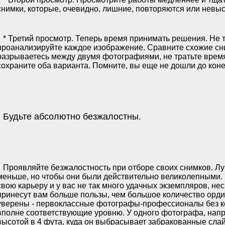
снимки, которые, очевидно, лишние, повторяются или невыс
* Третий просмотр. Теперь время принимать решения. Не 
проанализируйте каждое изображение. Сравните схожие сни
разрываетесь между двумя фотографиями, не тратьте время
сохраните оба варианта. Помните, вы еще не дошли до коне
Будьте абсолютно безжалостны.
Проявляйте безжалостность при отборе своих снимков. Л
меньше, но чтобы они были действительно великолепными. 
свою карьеру и у вас не так много удачных экземпляров, не
принесут вам больше пользы, чем большое количество орд
уверены - первоклассные фотографы-профессионалы без ко
вполне соответствующие уровню. У одного фотографа, напр
высотой в 4 фута, куда он выбрасывает забракованные сла