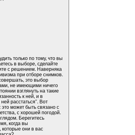
удить только по тому, что вы
етесь в выборе, сделайте
ите с решением. Наверняка
ивизма при отборе снимков.
совершать, это выбор
ами, не имеющими ничего
тоянии взглянуть на такие
анность к ней, и в
 ней расстаться". Вот
 это может быть связано с
тства, с хорошей погодой.
зглядом. Берегитесь
мя, когда вы
 которые они в вас
ласса?