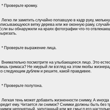
* Проверьте кромку.
Легко ли заметить случайно попавшую в кадр руку, мелькну
вписывающуюся ветку дерева или же оконную раму, случа
Если вы обнаружили на краях фотографии что-то отвлекаю
вырезать.
* Проверьте выражение лица.
Внимательно посмотрите на улыбающееся лицо. Это естес
лишь гримаса? Не хмурый ли взгляд на этом якобы жизнер
со следующим дублем и решите, какой правдивее.
* Проверьте полутона.
Легкая тень может добавить жизненности снимку. А иногда
вредит ему. Читается ли снимок? Снимки должны быть без т
снимок непонятный, запутанный или же смысл его настолько