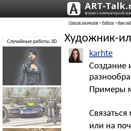
Список разделов
»
Работа
»
Ищу ра
Художник-ил
Случайные работы 3D
karhte
Создание 
разнообра
Примеры м
Связаться
или на по