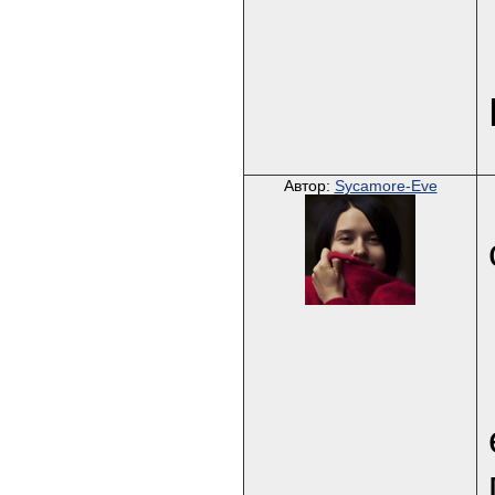
Автор:
Sycamore-Eve