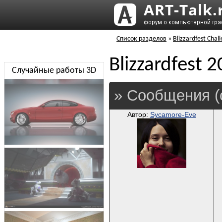
Список разделов
»
Blizzardfest Chal
Blizzardfest 
Случайные работы 3D
» Сообщения (
Автор:
Sycamore-Eve