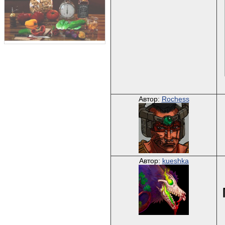
Автор:
Rochess
Автор:
kueshka