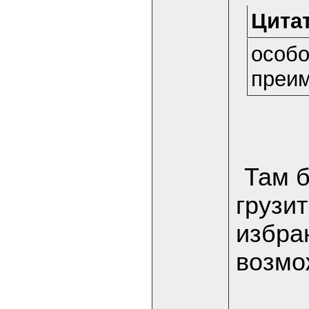
Цитат
особо
преим
Там б
грузи
избран
возмо