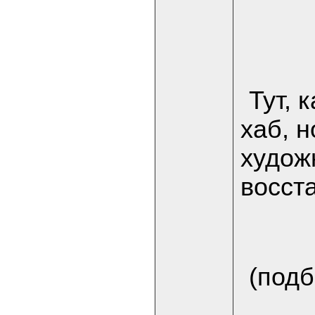
Тут, 
хаб, н
худож
восст
(подб