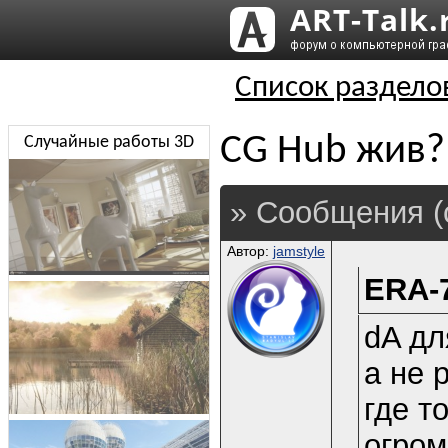
Список раздело
CG Hub жив?
Случайные работы 3D
» Сообщения (
Автор:
jamstyle
ERA-7
dA дл
а не 
где т
огром