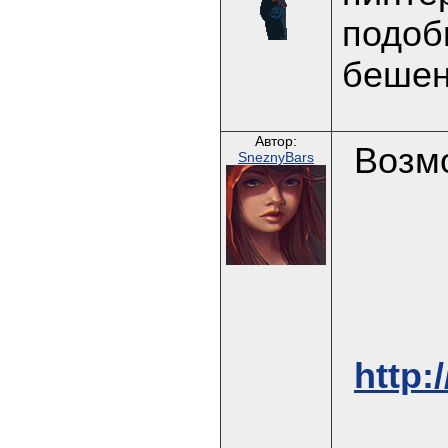
подоб
бешенс
Автор:
Возмо
SneznyBars
http: