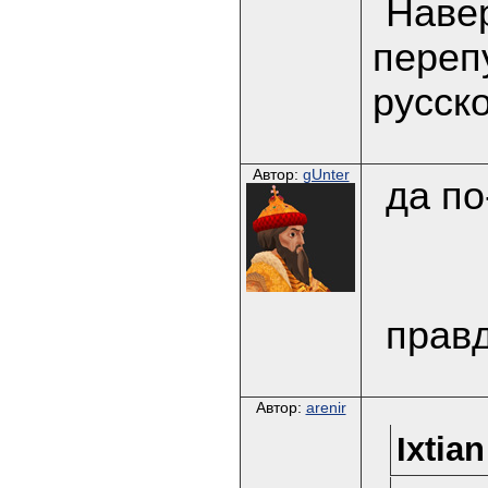
Навер
переп
русско
Автор:
gUnter
да по
правд
Автор:
arenir
Ixtia