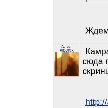
Ждем
Автор:
Камр
RIDDICK
сюда 
скрин
http:/