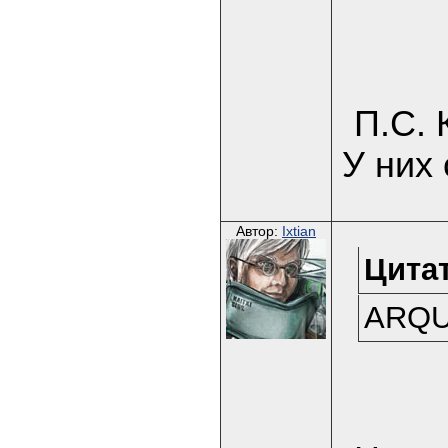
П.С. 
У них 
Автор:
Ixtian
Цитат
ARQU