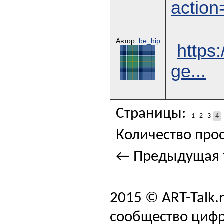
action
Автор:
be_hip
https:
ge...
Страницы:
1
2
3
4
Количество прос
← Предыдущая 
2015 © ART-Talk.
сообщество цифр