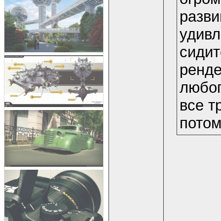
разви
удивл
сидит
ренде
любог
все т
потом