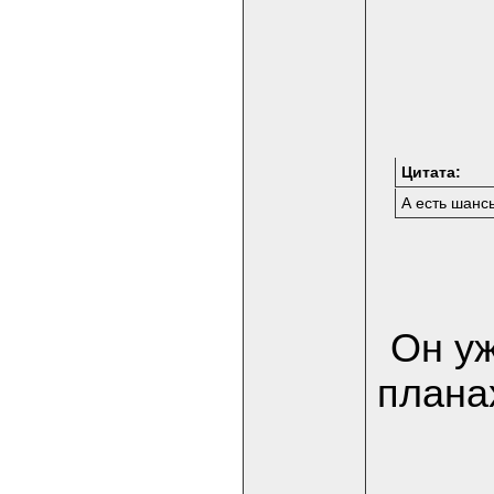
Цитата:
А есть шанс
Он уж
плана