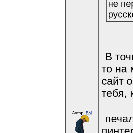
не пе
русск
В точ
то на
сайт 
тебя, 
Автор:
BM
печа
пинтер