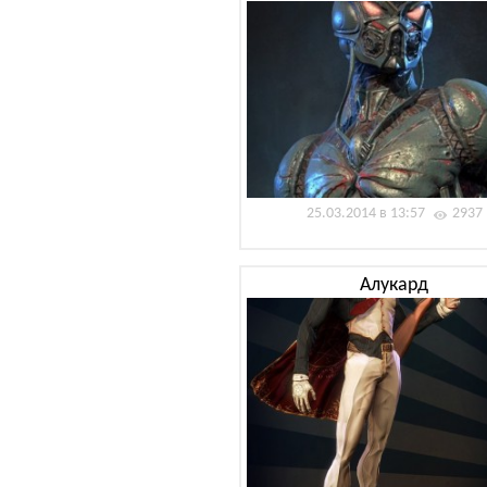
25.03.2014 в 13:57
2937
Алукард