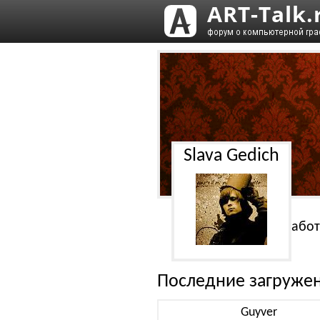
Slava Gedich
Работ
Последние загруже
Guyver