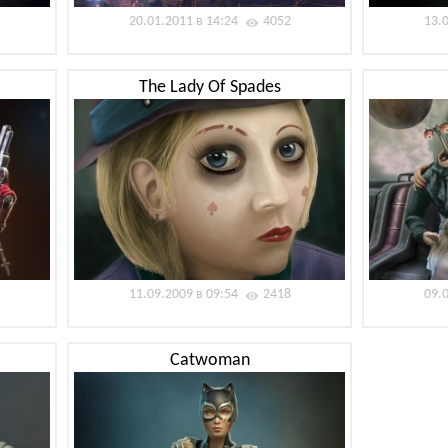
20.01.2011 в 14:24
4052
13.
The Lady Of Spades
11.09.2009 в 09:54
2418
09.
Catwoman