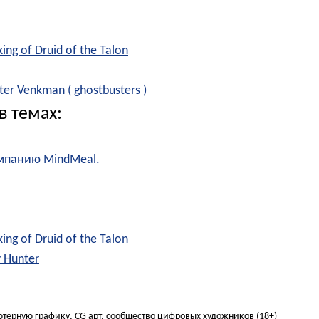
king of Druid of the Talon
eter Venkman ( ghostbusters )
в темах:
омпанию MindMeal.
king of Druid of the Talon
y Hunter
ьютерную графику, CG арт, сообщество цифровых художников (18+)