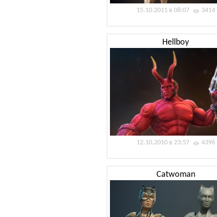
15.10.2011 в 08:07
3414
Hellboy
12.10.2010 в 23:57
4396
Catwoman