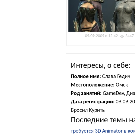
09.09.2009 в 12:42
3447
Интересы, о себе:
Полное имя:
Слава Гедич
Местоположение:
Омск
Род занятий:
GameDev, Ди
Дата регистрации:
09.09.2
Бросил Курить
Последние темы н
требуется 3D Animator в к