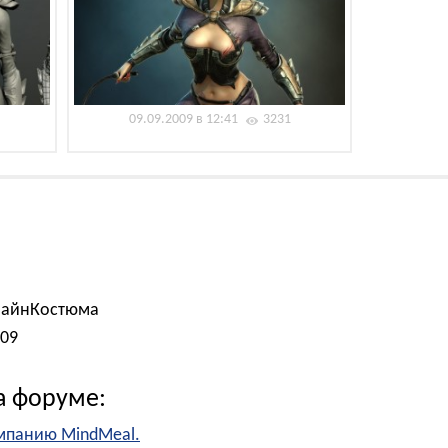
09.09.2009 в 12:41
3231
зайнКостюма
009
а форуме:
омпанию MindMeal.