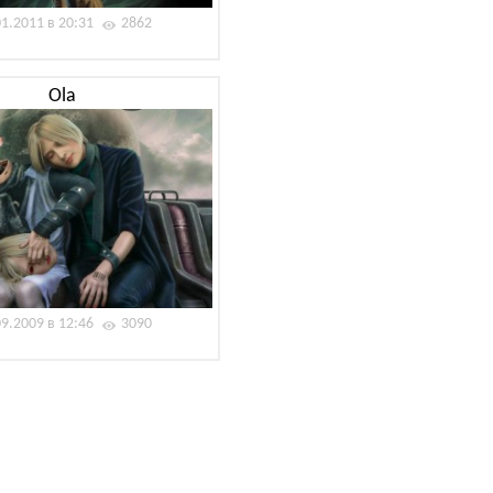
01.2011 в 20:31
2862
Ola
09.2009 в 12:46
3090