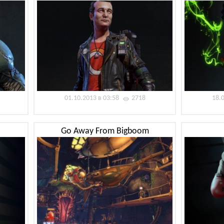
01.10.2013 в 03:58
2718
18.
Go Away From Bigboom