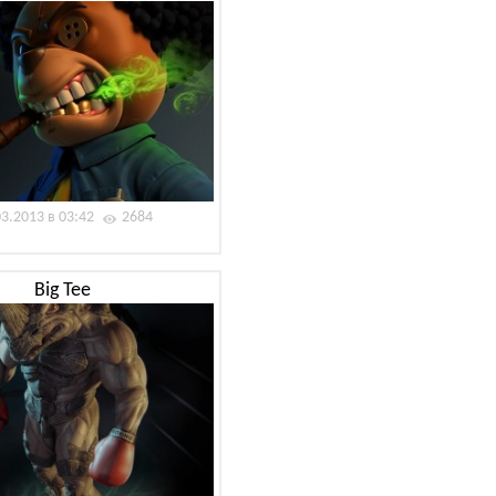
03.2013 в 03:42
2684
Big Tee