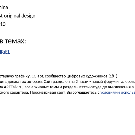
hina
 original design
010
в темах:
dRiEL
ьютерную графику, CG арт, сообщество цифровых художников (18+)
инадлежат их авторам. Сайт разделен на 2 части - новый форум и галерея
а ARTTalk.ru, все архивные темы и разделы взяты оттуда до выключения в 
кого характера. Просматривая сайт, Вы соглашаетесь с
условиями исполь