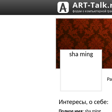
sha ming
Ра
Интересы, о себе:
Полное имя:
sha ming