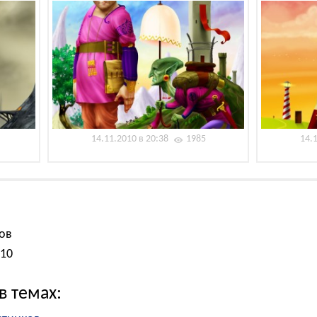
14.11.2010 в 20:38
1985
14.
ов
010
в темах: