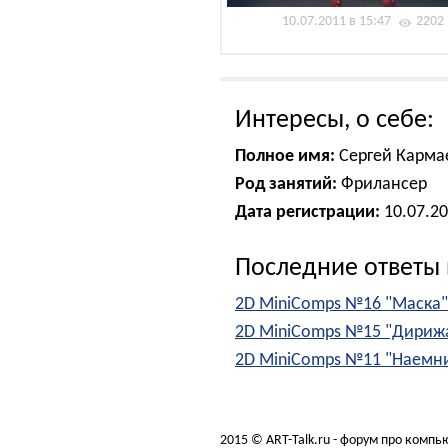
10.07.2011 в 15:47
2202
Интересы, о себе:
Полное имя:
Сергей Карма
Род занятий:
Фрилансер
Дата регистрации:
10.07.2
Последние ответы 
2D MiniComps №16 "Маска"
2D MiniComps №15 "Дириж
2D MiniComps №11 "Наемн
2015 © ART-Talk.ru - форум про комп