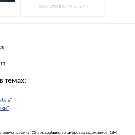
10.07.2011 в 15:46
2349
ев
011
в темах:
абль"
ики"
ьютерную графику, CG арт, сообщество цифровых художников (18+)