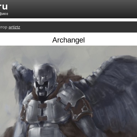
втор
artiztz
Archangel