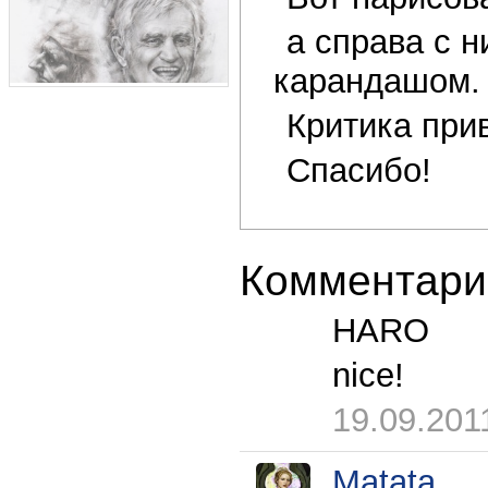
а справа с 
карандашом.
Критика при
Спасибо!
Комментари
HARO
nice!
19.09.201
Matata