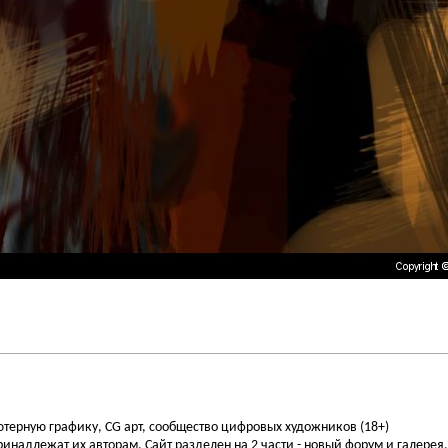
ьютерную графику, CG арт, сообщество цифровых художников (18+)
инадлежат их авторам. Сайт разделен на 2 части - новый форум и галерея