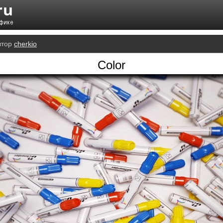
втор
cherkio
Color