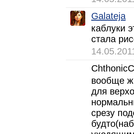
Galateja
каблуки э
стала рис
14.05.201
СhthonicС
вообще ж 
для верхо
нормальны
срезу под
будто(наб