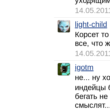
уходящим 
14.05.201
light-child
Корсет то
все, что 
14.05.201
igotm
не... ну х
индейцы б
бегать не
смыслят..