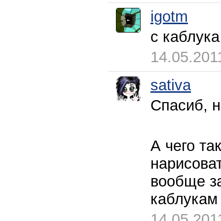
igotm
с каблука 
14.05.201
sativa
Спасиб, н
А чего та
нарисоват
вообще з
каблукам
14.05.201