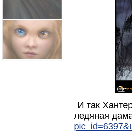
И так Хантер
ледяная дам
pic_id=6397&u