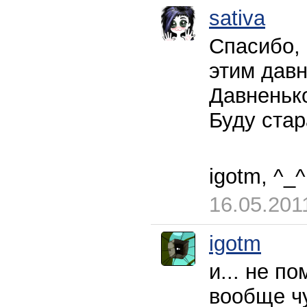
sativa
Спасибо, 
этим давн
Давненько
Буду стар
igotm, ^_^
16.05.201
igotm
и... не по
вообще чу