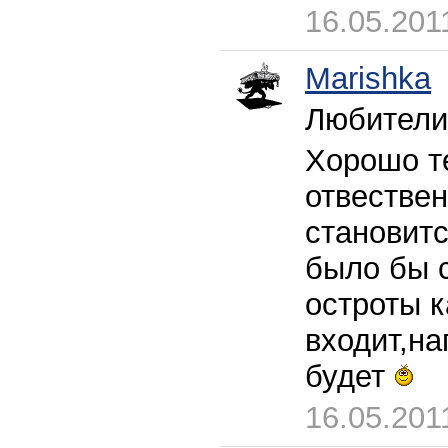
16.05.201
Marishka
Любители 
Хорошо те
отвестве
становитс
было бы с
остроты к
входит,на
будет
16.05.201