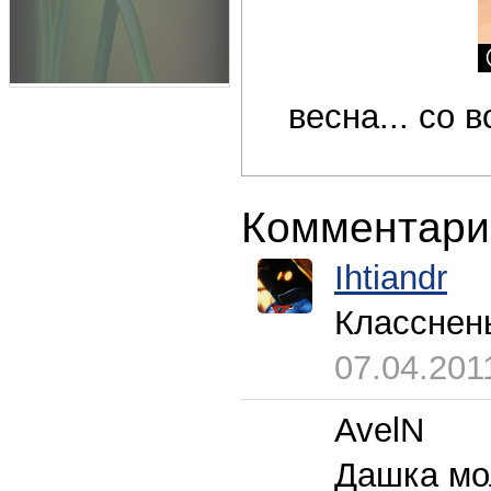
весна... со
Комментари
Ihtiandr
Класснен
07.04.201
AvelN
Дашка мо