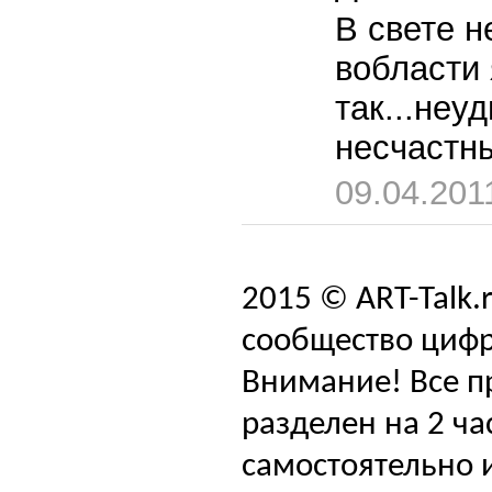
В свете н
вобласти 
так...неу
несчастн
09.04.201
2015 © ART-Talk.
сообщество цифр
Внимание! Все п
разделен на 2 ча
самостоятельно и