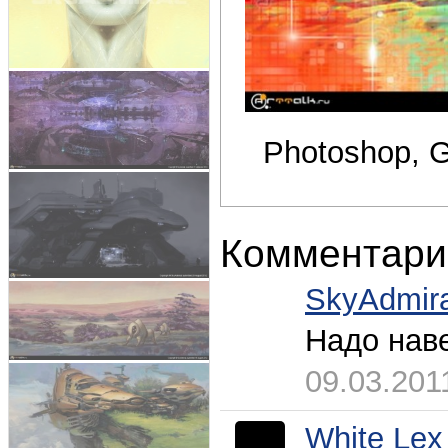
Photoshop, G
Комментари
SkyAdmira
Надо наве
09.03.201
White Lex