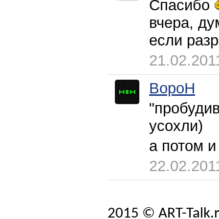
Спасибо
вчера, ду
если раз
21.02.201
BopoH
"пробуди
усохли)
а потом и
22.02.201
2015 © ART-Talk.