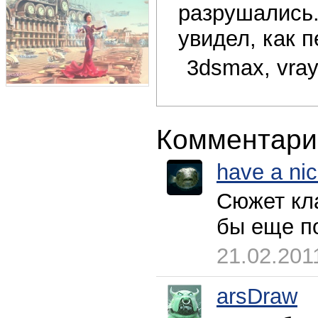
разрушались.
увидел, как 
3dsmax, vray
Комментари
have a ni
Сюжет кл
бы еще п
21.02.201
arsDraw