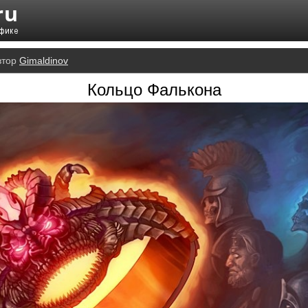
втор
Gimaldinov
Кольцо Фалькона