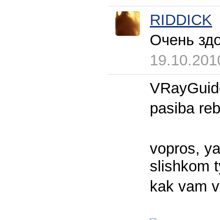
RIDDICK
Очень зд
19.10.201
VRayGuid
pasiba re
vopros, ya
slishkom t
kak vam vo