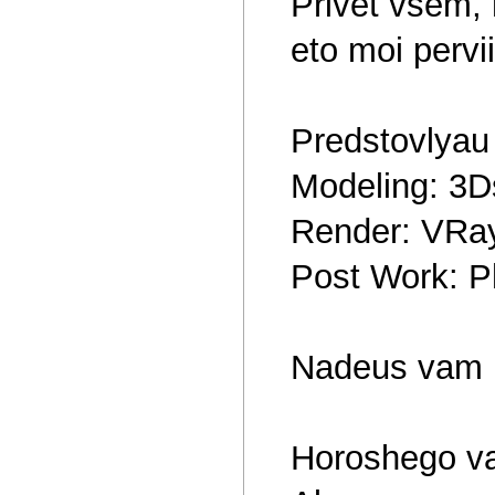
Privet vsem,
eto moi perv
Predstovlya
Modeling: 3
Render: VRay
Post Work: 
Nadeus vam p
Horoshego 