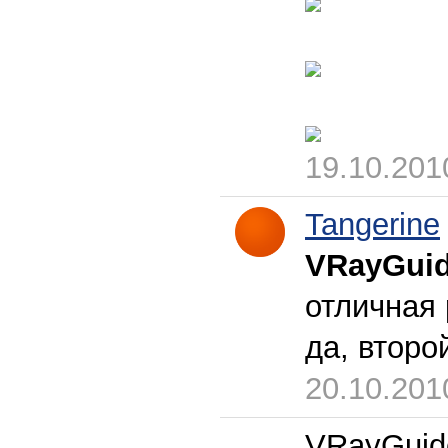
19.10.201
Tangerine
VRayGui
отличная 
да, второ
20.10.201
VRayGuid