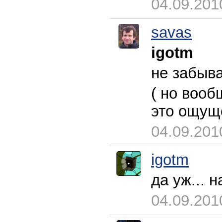
04.09.201
savas
igotm
не забыва
( но вооб
это ощуще
04.09.201
igotm
да уж... н
04.09.201