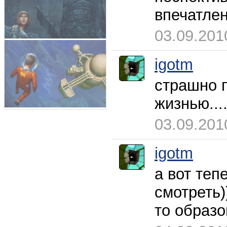
впечатлений
03.09.201
igotm
страшно 
жизнью....
03.09.201
igotm
а вот теп
смотреть)
то образо