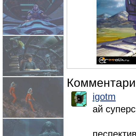
Комментари
igotm
ай суперск
песпектив