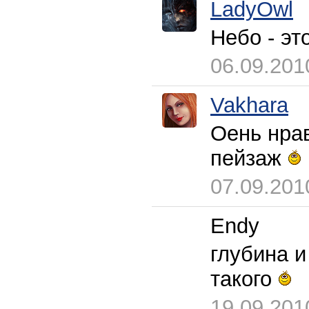
LadyOwl
Небо - эт
06.09.201
Vakhara
Оень нрав
пейзаж
07.09.201
Endy
глубина и
такого
19.09.201