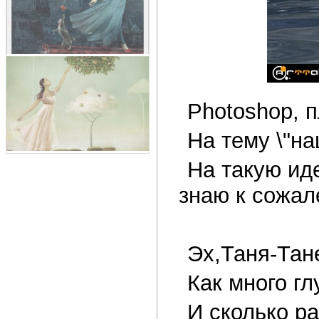
Photoshop, п
На тему \"на
На такую ид
знаю к сожал
Эх,Таня-Тан
Как много гл
И сколько р