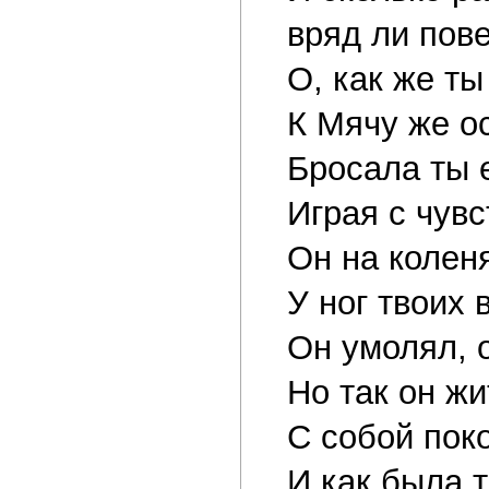
вряд ли пове
О, как же ты
К Мячу же о
Бросала ты 
Играя с чувс
Он на коленя
У ног твоих 
Он умолял, о
Но так он жи
С собой пок
И как была 