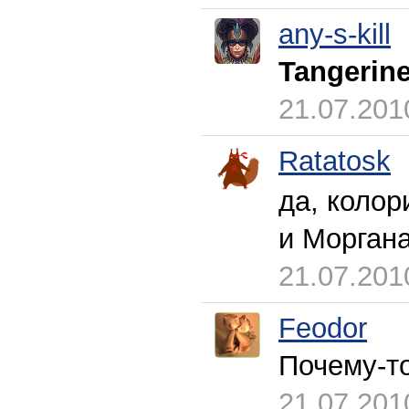
any-s-kill
Tangerin
21.07.201
Ratatosk
да, колор
и Морган
21.07.201
Feodor
Почему-т
21.07.201