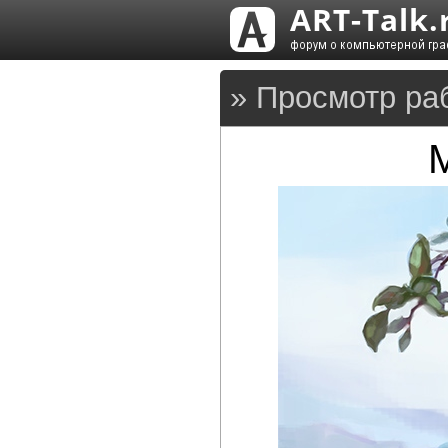
» Просмотр ра
M