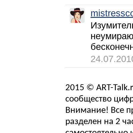
mistressc
Изумитель
неумираю
бесконечн
24.07.201
2015 © ART-Talk.
сообщество цифр
Внимание! Все п
разделен на 2 ча