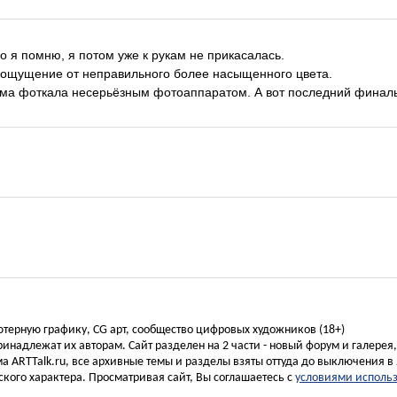
о я помню, я потом уже к рукам не прикасалась.
 ощущение от неправильного более насыщенного цвета.
ама фоткала несерьёзным фотоаппаратом. А вот последний финаль
ьютерную графику, CG арт, сообщество цифровых художников (18+)
инадлежат их авторам. Сайт разделен на 2 части - новый форум и галерея
а ARTTalk.ru, все архивные темы и разделы взяты оттуда до выключения в 
кого характера. Просматривая сайт, Вы соглашаетесь с
условиями исполь