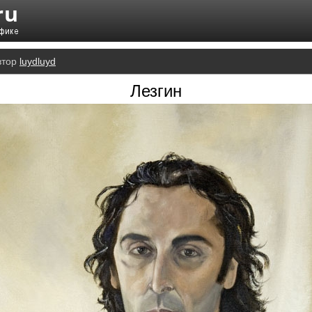
втор
luydluyd
Лезгин