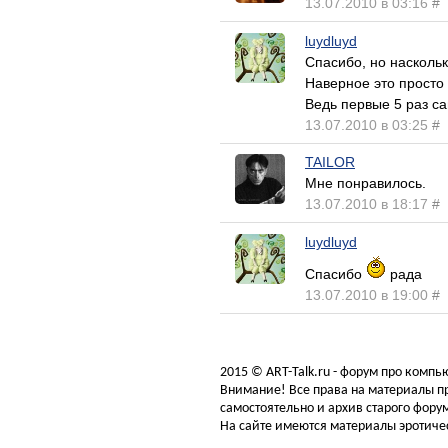
13.07.2010 в 03:16
#
luydluyd
Спасибо, но наскольк
Наверное это просто
Ведь первые 5 раз с
13.07.2010 в 03:25
#
TAILOR
Мне понравилось.
13.07.2010 в 18:17
#
luydluyd
Спасибо
рада
13.07.2010 в 19:00
#
2015 © ART-Talk.ru - форум про комп
Внимание! Все права на материалы пр
самостоятельно и архив старого форум
На сайте имеются материалы эротичес