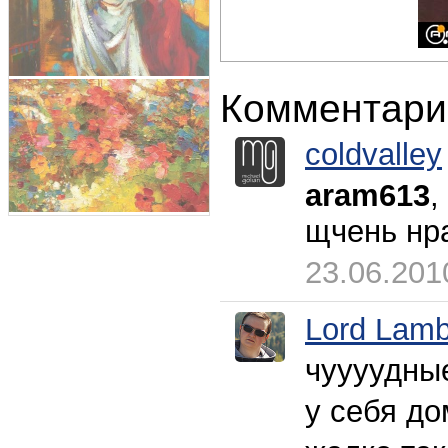
Комментари
coldvalley
aram613
,
щчень нра
23.06.201
Lord Lamb
чуууудные
у себя до