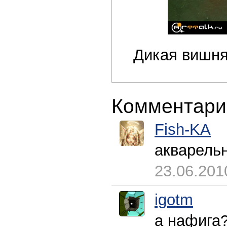
Дикая вишня 
Комментари
Fish-KA
акварель
23.06.201
igotm
а нафига?