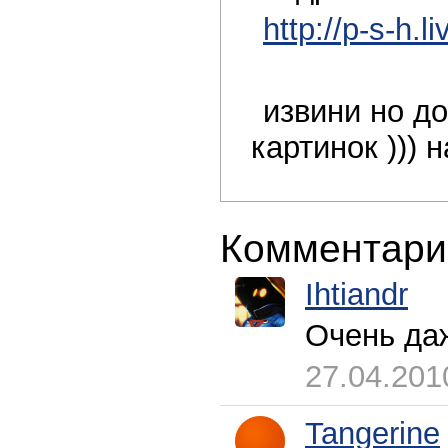
http://p-s-h.
извини но до
картинок ))) 
Комментари
Ihtiandr
Очень д
27.04.201
Tangerine