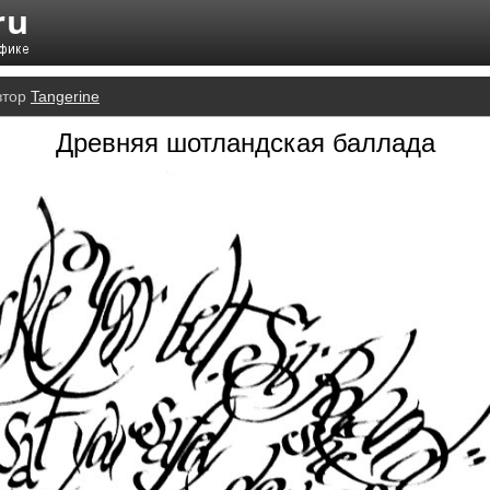
втор
Tangerine
Древняя шотландская баллада