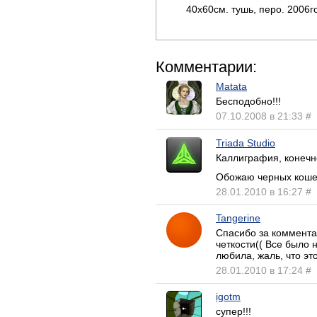
40х60см. тушь, перо. 2006г
Комментарии:
Matata
Бесподобно!!!
07.10.2008 в 21:33
#
Triada Studio
Каллиграфия, конечн
Обожаю черных кош
28.01.2010 в 16:27
#
Tangerine
Спасибо за коммента
четкости(( Все было 
любила, жаль, что эт
28.01.2010 в 17:24
#
igotm
супер!!!