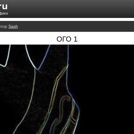
втор
Sash
ОГО 1