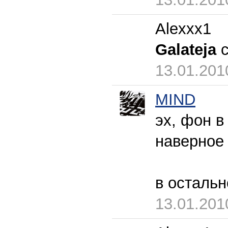
Alexxx1
Galateja
с
13.01.201
MIND
эх, фон в
наверное
в остальн
13.01.201