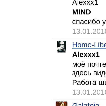
Alexxx1
MIND
спасибо у
13.01.201
Homo-Lib
Alexxx1
моё почте
здесь вид
Работа ш
13.01.201
Galateja