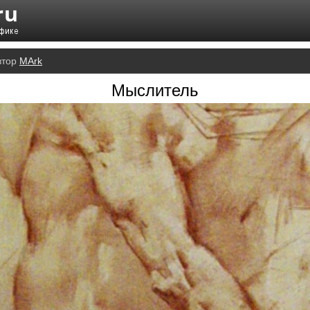
втор
MArk
Мыслитель