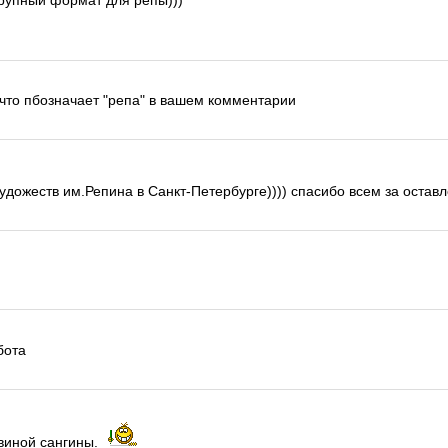
рупный формат для репы)))
 что пбозначает "репа" в вашем комментарии
удожеств им.Репина в Санкт-Петербурге)))) спасибо всем за остав
бота
виной сангины.