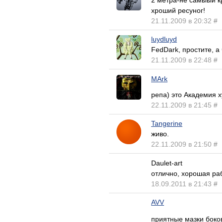
2 метра-не самыый к
хроший ресуног!
21.11.2009 в 20:32
#
luydluyd
FedDark, простите, а
21.11.2009 в 22:48
#
MArk
репа) это Академия х
22.11.2009 в 21:45
#
Tangerine
живо.
22.11.2009 в 21:50
#
Daulet-art
отлично, хорошая ра
18.09.2011 в 21:43
#
AVV
приятные мазки боко