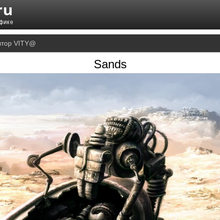
автор VITY@
Sands