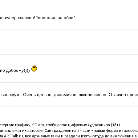
то супер классно! *поставил на обои*
!
 по доброму))))
ально круто. Очень цельно, динамично, экспрессивно. Отлично прос
ьютерную графику, CG арт, сообщество цифровых художников (18+)
инадлежат их авторам. Сайт разделен на 2 части - новый форум и галерея
а ARTTalk.ru, все архивные темы и разделы взяты оттуда до выключения в 