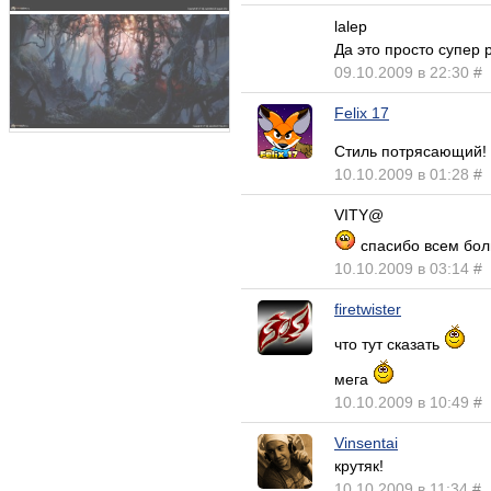
lalep
Да это просто супер р
09.10.2009 в 22:30
#
Felix 17
Стиль потрясающий!
10.10.2009 в 01:28
#
VITY@
спасибо всем бо
10.10.2009 в 03:14
#
firetwister
что тут сказать
мега
10.10.2009 в 10:49
#
Vinsentai
крутяк!
10.10.2009 в 11:34
#