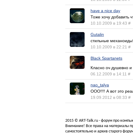
have a nice day
Тоже хочу добавить ч
10.10.2009 в 19:43
#
Gutalin
стильные механоиды
10.10.2009 в 22:21
#
Black Spartanets
Класно оч душевно и
06.12.2009 в 14:11
#
nao_talya
ООО!!!! А вот это ре
19.09.2012 в 08:33
#
2015 © ART-Talk.ru - форум про комп
Внимание! Все права на материалы пр
самостоятельно и архив старого форум