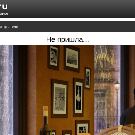
тор Javid
Не пришла...