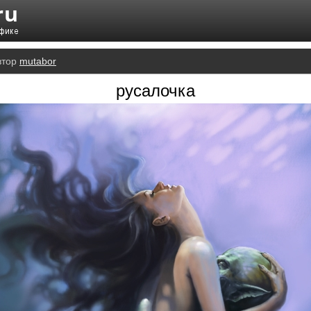
втор
mutabor
русалочка