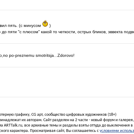
вил пять. (с минусом
)
до пяти "с плюсом" какой то четкости, острых бликов, эввекта подв
o,no po-preznemu smotritsja...Zdorovo!
ьютерную графику, CG арт, сообщество цифровых художников (18+)
инадлежат их авторам. Сайт разделен на 2 части - новый форум и галерея
а ARTTalk.ru, все архивные темы и разделы взяты оттуда до выключения в 
кого характера. Просматривая сайт, Вы соглашаетесь с
условиями исполь