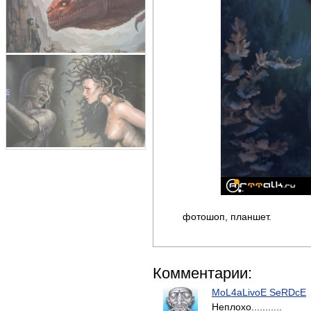
фотошоп, планшет.
Комментарии:
MoL4aLivoE SeRDcE
Неплохо...........