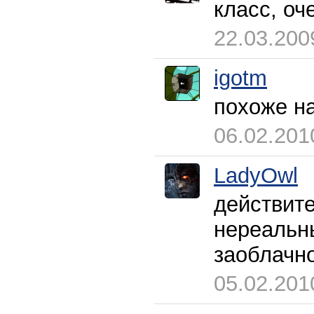
класс, оч
22.03.200
igotm
похоже на
06.02.201
LadyOwl
действите
нереальн
заоблач
05.02.201