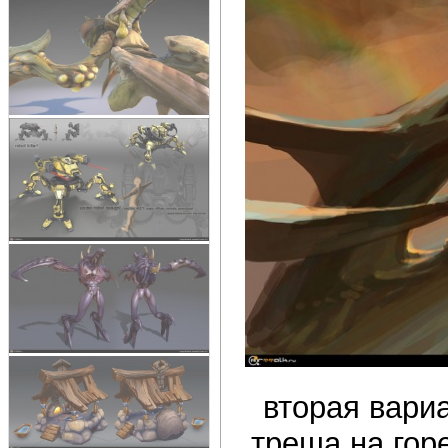
вторая вариа
треша на гор