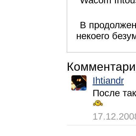
Wacom Intou
В продолжени
некоего безум
Комментари
Ihtiandr
После та
17.12.200