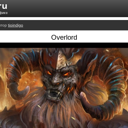
втор
tioindigo
Overlord