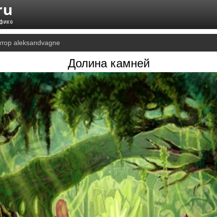
втор aleksandvagne
Долина камней