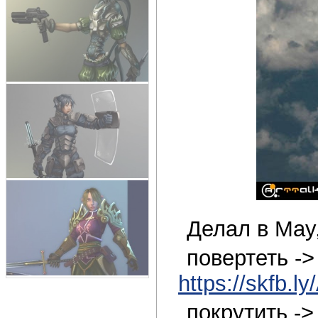
Делал в May
повертеть ->
https://skfb.
покрутить -