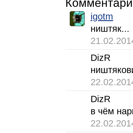
Комментари
igotm
ништяк...
21.02.201
DizR
ништяков
22.02.201
DizR
в чём нар
22.02.201