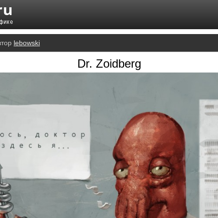
втор
lebowski
Dr. Zoidberg