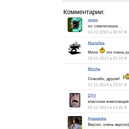
Комментарии:
igotm
оч. симпатишно...
14.12.2013 в 00:07
#
Marishka
Мило
что очень р
19.12.2013 в 02:19
#
Mircha
Спасибо, друззя!
21.12.2013 в 23:07
#
DYV
классная композиция
25.12.2013 в 13:41
#
Ayawaska
Вкусно, очень вкусно)