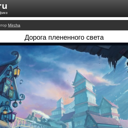
втор
Mircha
Дорога плененного света