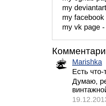
my deviantar
my facebook
my vk page 
Комментари
Marishka
Есть что-
Думаю, р
винтажно
19.12.201