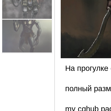
На прогулке
полный разм
my cghub pag