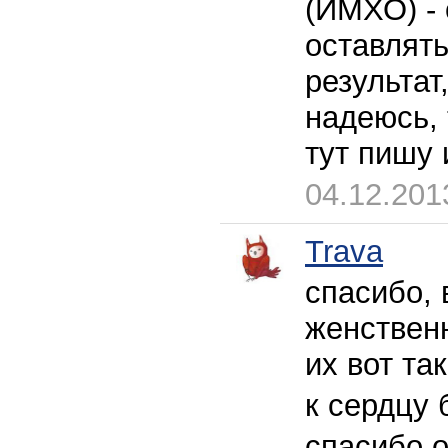
(ИМХО) - 
оставлять
результат
надеюсь, 
тут пишу
04.12.201
Trava
спасибо, 
женствен
их вот та
к сердцу 
спасибо 