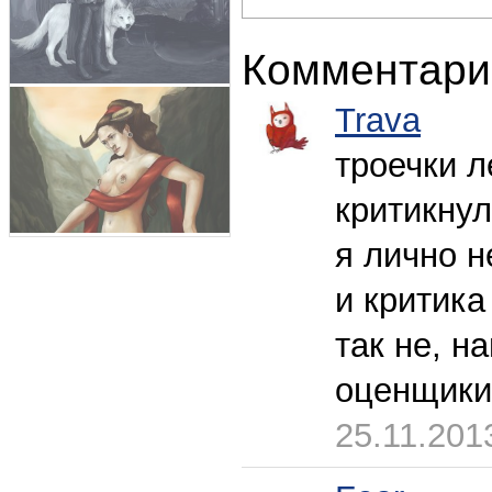
Комментари
Trava
троечки л
критикнул
я лично н
и критика
так не, н
оценщики
25.11.201