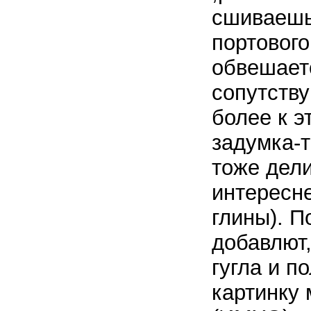
сшиваешь
портового
обвешаетс
сопутств
более к э
задумка-т
тоже дел
интересне
глины). 
добавлют,
гугла и п
картинку