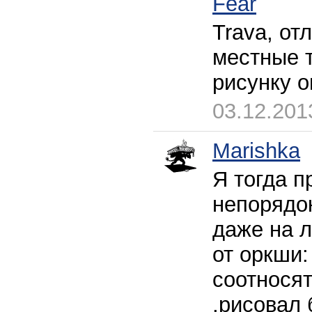
Fear
Trava, от
местные т
рисунку о
03.12.201
Marishka
Я тогда п
непорядок
даже на л
от оркши:
соотносят
,рисовал 