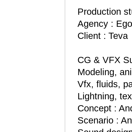
Production st
Agency : Eg
Client : Teva
CG & VFX Sup
Modeling, ani
Vfx, fluids, p
Lightning, te
Сoncept : An
Scenario : An