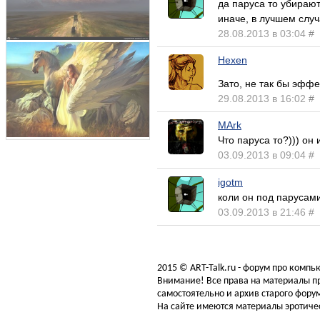
да паруса то убирают
иначе, в лучшем случае
28.08.2013 в 03:04
#
Hexen
Зато, не так бы эфф
29.08.2013 в 16:02
#
MArk
Что паруса то?))) он 
03.09.2013 в 09:04
#
igotm
коли он под парусами 
03.09.2013 в 21:46
#
2015 © ART-Talk.ru - форум про комп
Внимание! Все права на материалы пр
самостоятельно и архив старого форум
На сайте имеются материалы эротичес