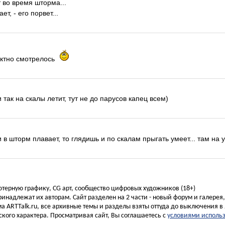
 во время шторма...
т, - его порвет...
ектно смотрелось
и так на скалы летит, тут не до парусов капец всем)
в шторм плавает, то глядишь и по скалам прыгать умеет... там на у
ьютерную графику, CG арт, сообщество цифровых художников (18+)
инадлежат их авторам. Сайт разделен на 2 части - новый форум и галерея
а ARTTalk.ru, все архивные темы и разделы взяты оттуда до выключения в 
кого характера. Просматривая сайт, Вы соглашаетесь с
условиями исполь