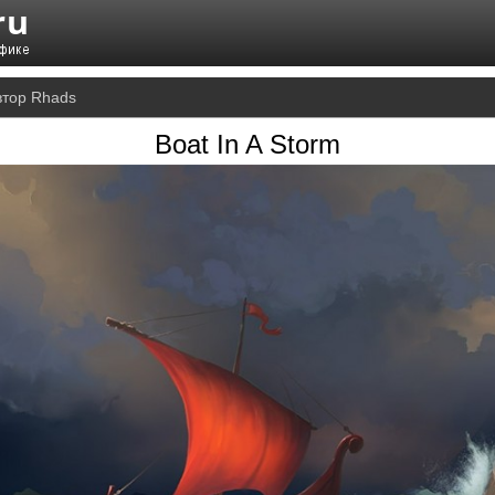
втор Rhads
Boat In A Storm