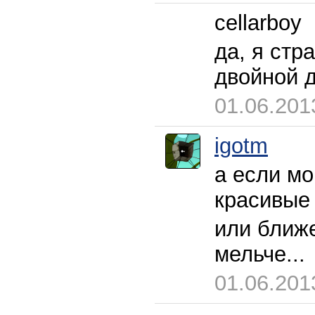
cellarboy
да, я стр
двойной 
01.06.201
igotm
а если мо
красивые 
или ближе
мельче...
01.06.201