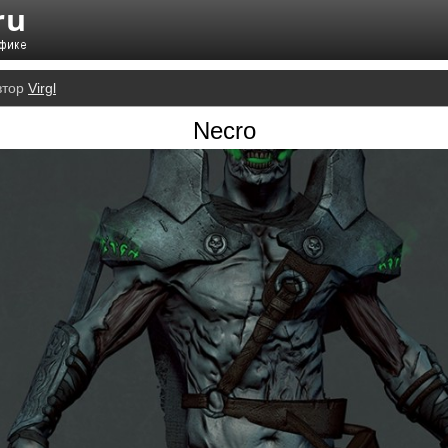
втор
Virgl
Necro