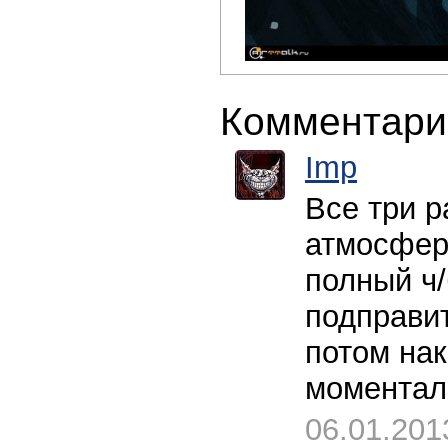
Комментари
Imp
Все три р
атмосферы
полный ч/
подправит
потом нак
моментал
06.01.201